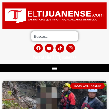
Portafolio El Tijuanense
BAJA CALIFORNIA