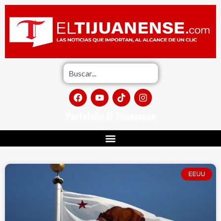
Portafolio El Tijuanense
EEUU