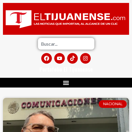
Portafolio El Tijuanense
NACIONAL