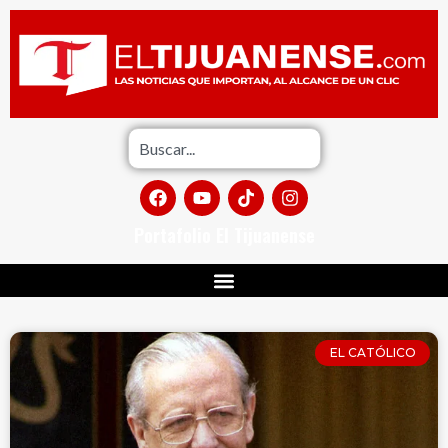
Portafolio El Tijuanense
EL CATÓLICO