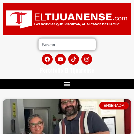
Portafolio El Tijuanense
ENSENADA