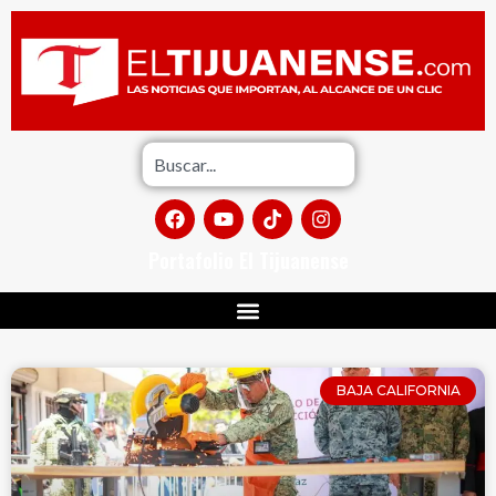
Portafolio El Tijuanense
BAJA CALIFORNIA