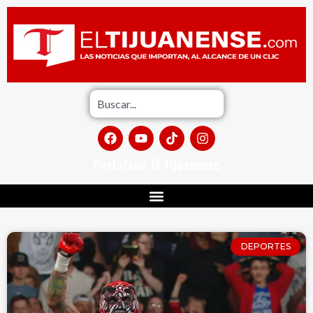
Portafolio El Tijuanense
DEPORTES