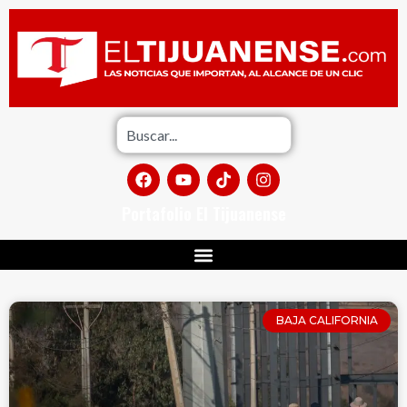
Portafolio El Tijuanense
BAJA CALIFORNIA