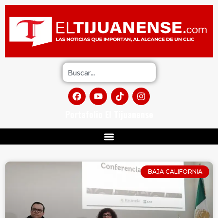
Portafolio El Tijuanense
BAJA CALIFORNIA