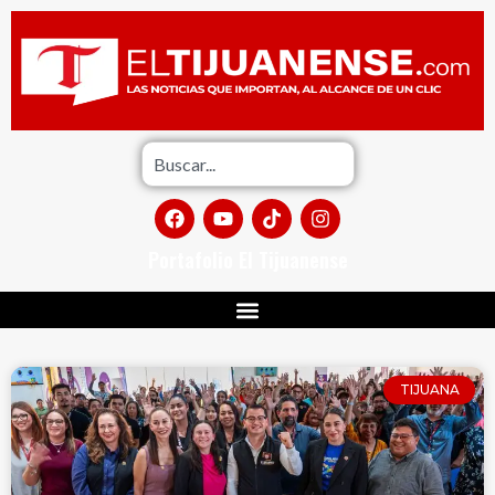
Portafolio El Tijuanense
TIJUANA