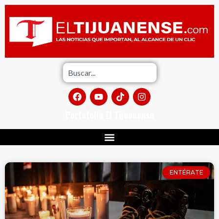
Portafolio El Tijuanense
ENTÉRATE