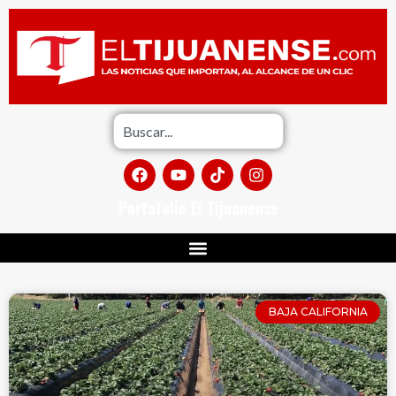
Portafolio El Tijuanense
BAJA CALIFORNIA