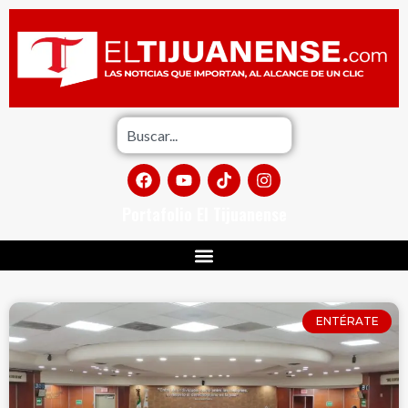
Portafolio El Tijuanense
ENTÉRATE