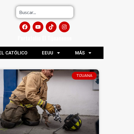
Portafolio El Tijuanense
EL CATÓLICO
EEUU
MÁS
TIJUANA