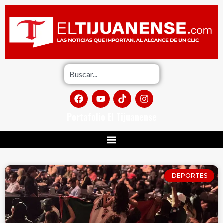
Portafolio El Tijuanense
DEPORTES