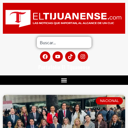
Portafolio El Tijuanense
NACIONAL