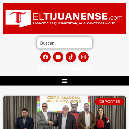
Portafolio El Tijuanense
DEPORTES