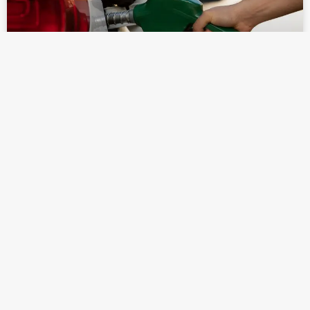
¡ATENCIÓN! ESTO ES LO QUE DEBES
SABER ANTES DE CARGAR GASOLINA
LEER MÁS »
mayo 14, 2025
TIJUANA