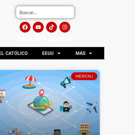
Portafolio El Tijuanense
EL CATÓLICO
EEUU
MÁS
MEXICALI