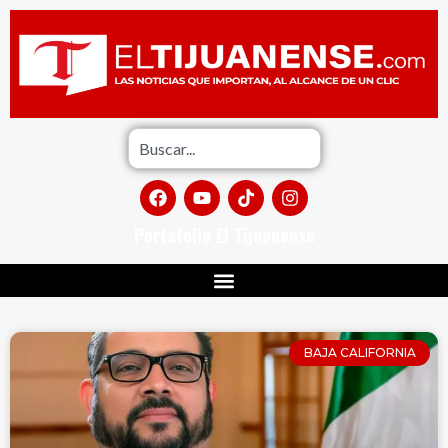
Portafolio El Tijuanense
BAJA CALIFORNIA