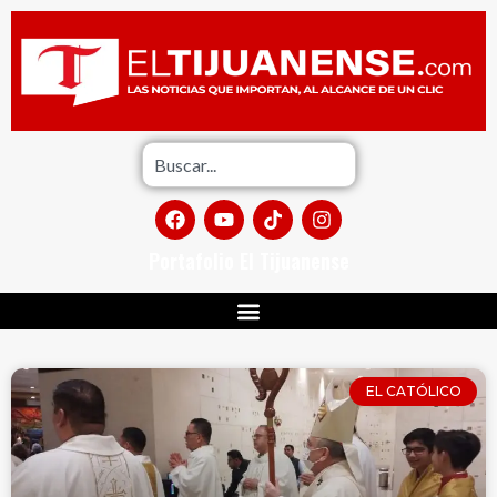
Portafolio El Tijuanense
EL CATÓLICO