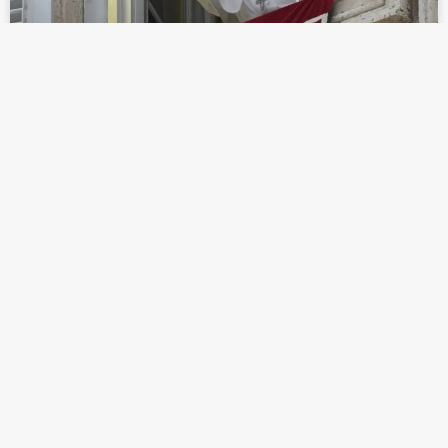
EL PAPA FRANCISCO LLAMA A
REDESCUBRIR A JESÚS EN TIEMPOS
MODERNOS
LEER MÁS »
enero 26, 2025
EL CATÓLICO