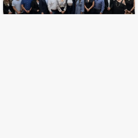
EXPOSICIÓN DE PROPUESTAS
CIUDADANAS CULMINA CON LA
REALIZACIÓN DEL 3er. FORO
LEER MÁS »
octubre 25, 2025
ENTÉRATE