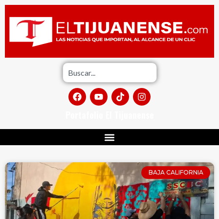
Portafolio El Tijuanense
BAJA CALIFORNIA