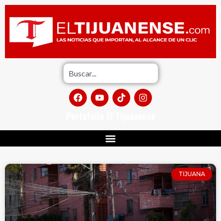
Portafolio El Tijuanense
TIJUANA