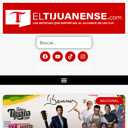
Portafolio El Tijuanense
NACIONAL