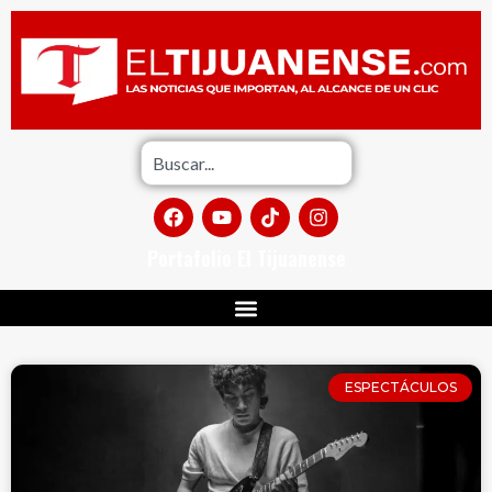
Portafolio El Tijuanense
ESPECTÁCULOS