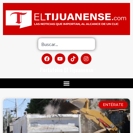
Portafolio El Tijuanense
ENTÉRATE