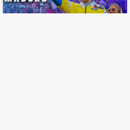
MADURO ASUME TERCER MANDATO
PRESIDENCIAL EN VENEZUELA EN
MEDIO DE SANCIONES
INTERNACIONALES
LEER MÁS »
enero 10, 2025
EL CATÓLICO