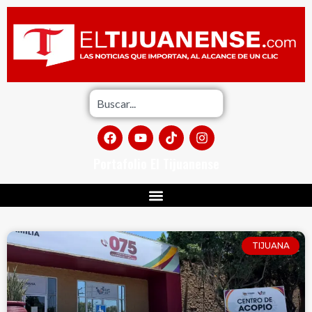
Portafolio El Tijuanense
TIJUANA